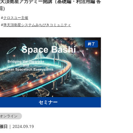
天頂衛星アカデミー開講（基礎編・利活用編 各
回）
クロスユー主催
準天頂衛星システムみちびきコミュニティ
終了
セミナー
オンライン
催⽇
| 2024.09.19