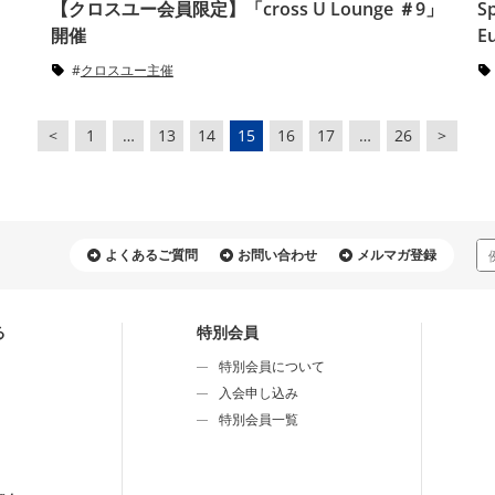
【クロスユー会員限定】「cross U Lounge ＃9」
Sp
開催
E
クロスユー主催
<
1
…
13
14
15
16
17
…
26
>
よくあるご質問
お問い合わせ
メルマガ登録
る
特別会員
特別会員について
⼊会申し込み
特別会員⼀覧