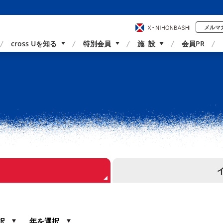
メルマ
cross Uを知る
特別会員
施 設
会員PR
事業内容
国内外連携
サポーター紹介
アクセス