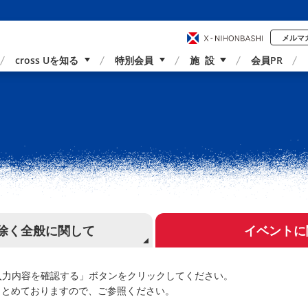
メルマ
cross Uを知る
特別会員
施 設
会員PR
事業内容
国内外連携
サポーター紹介
アクセス
除く全般に関して
イベントに
入力内容を確認する」ボタンをクリックしてください。
まとめておりますので、ご参照ください。