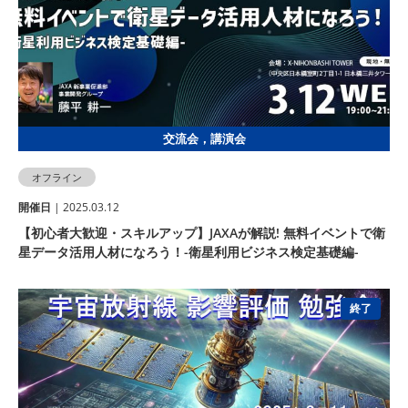
交流会，講演会
オフライン
開催⽇
| 2025.03.12
【初心者大歓迎・スキルアップ】JAXAが解説! 無料イベントで衛
星データ活用人材になろう！-衛星利用ビジネス検定基礎編-
終了