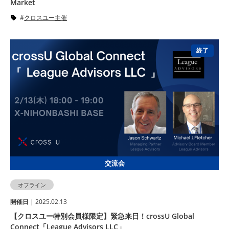
Market
クロスユー主催
終了
交流会
オフライン
開催⽇
| 2025.02.13
【クロスユー特別会員様限定】緊急来日！crossU Global
Connect「League Advisors LLC」