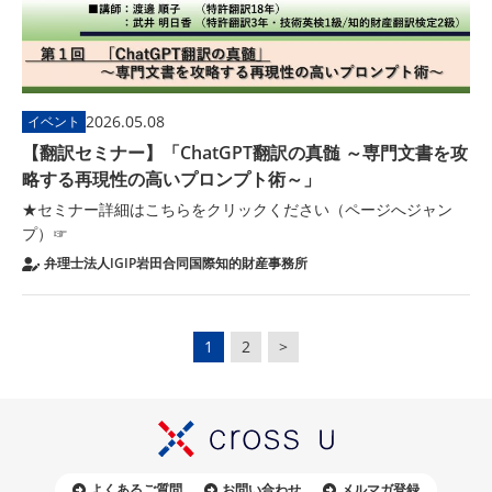
2026.05.08
イベント
【翻訳セミナー】「ChatGPT翻訳の真髄 ～専門文書を攻
略する再現性の高いプロンプト術～」
★セミナー詳細はこちらをクリックください（ページへジャン
プ）☞
弁理士法人IGIP岩田合同国際知的財産事務所
1
2
>
よくあるご質問
お問い合わせ
メルマガ登録