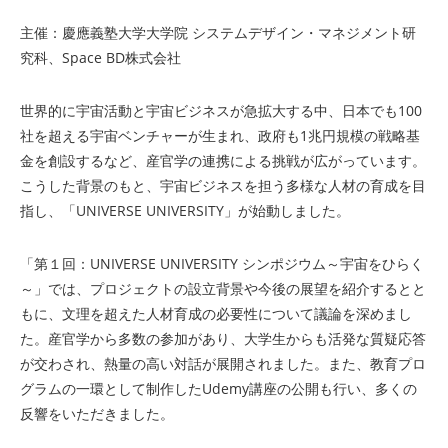
主催：慶應義塾大学大学院 システムデザイン・マネジメント研
究科、Space BD株式会社
世界的に宇宙活動と宇宙ビジネスが急拡大する中、日本でも100
社を超える宇宙ベンチャーが生まれ、政府も1兆円規模の戦略基
金を創設するなど、産官学の連携による挑戦が広がっています。
こうした背景のもと、宇宙ビジネスを担う多様な人材の育成を目
指し、「UNIVERSE UNIVERSITY」が始動しました。
「第１回：UNIVERSE UNIVERSITY シンポジウム～宇宙をひらく
～」では、プロジェクトの設立背景や今後の展望を紹介するとと
もに、文理を超えた人材育成の必要性について議論を深めまし
た。産官学から多数の参加があり、大学生からも活発な質疑応答
が交わされ、熱量の高い対話が展開されました。また、教育プロ
グラムの一環として制作したUdemy講座の公開も行い、多くの
反響をいただきました。