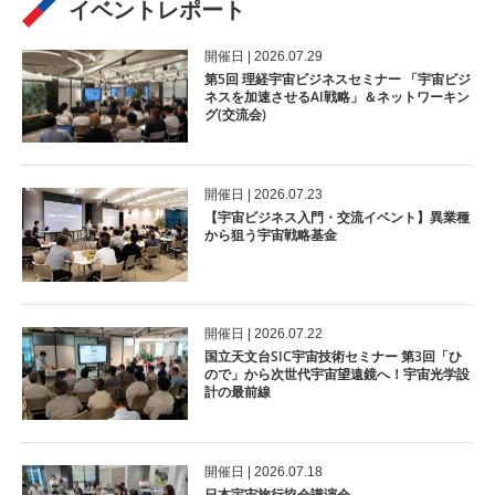
イベントレポート
開催⽇ | 2026.07.29
第5回 理経宇宙ビジネスセミナー 「宇宙ビジ
ネスを加速させるAI戦略」＆ネットワーキン
グ(交流会)
開催⽇ | 2026.07.23
【宇宙ビジネス入門・交流イベント】異業種
から狙う宇宙戦略基金
開催⽇ | 2026.07.22
国立天文台SIC宇宙技術セミナー 第3回「ひ
ので」から次世代宇宙望遠鏡へ！宇宙光学設
計の最前線
開催⽇ | 2026.07.18
日本宇宙旅行協会講演会