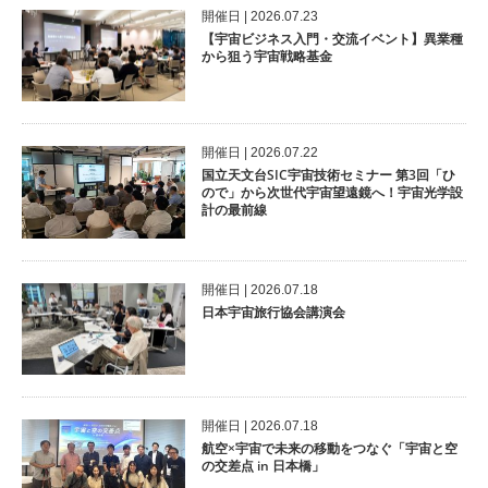
開催⽇ | 2026.07.23
【宇宙ビジネス入門・交流イベント】異業種
から狙う宇宙戦略基金
開催⽇ | 2026.07.22
国立天文台SIC宇宙技術セミナー 第3回「ひ
ので」から次世代宇宙望遠鏡へ！宇宙光学設
計の最前線
開催⽇ | 2026.07.18
日本宇宙旅行協会講演会
開催⽇ | 2026.07.18
航空×宇宙で未来の移動をつなぐ「宇宙と空
の交差点 in 日本橋」