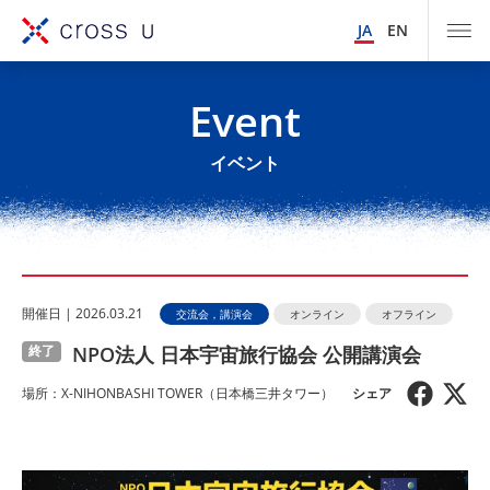
JA
EN
Event
イベント
開催⽇ | 2026.03.21
交流会，講演会
オンライン
オフライン
NPO法人 日本宇宙旅行協会 公開講演会
終了
場所：X-NIHONBASHI TOWER（日本橋三井タワー）