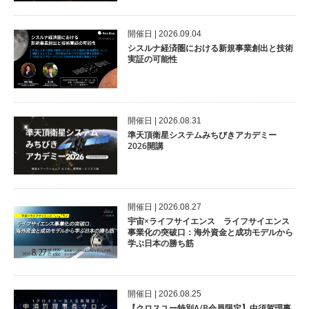
開催⽇ | 2026.09.04
シスルナ経済圏における新規事業創出と技術
実証の可能性
開催⽇ | 2026.08.31
準天頂衛星システムみちびきアカデミー
2026開講
開催⽇ | 2026.08.27
宇宙×ライフサイエンス ライフサイエンス
事業化の突破口：海外資金と成功モデルから
学ぶ日本の勝ち筋
開催⽇ | 2026.08.25
【クロスユー特別A/B会員限定】中須賀理事