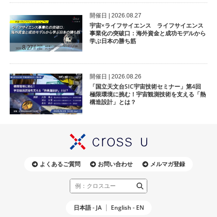
開催⽇ | 2026.08.27
宇宙×ライフサイエンス ライフサイエンス
事業化の突破口：海外資金と成功モデルから
学ぶ日本の勝ち筋
開催⽇ | 2026.08.26
「国立天文台SIC宇宙技術セミナー」第4回
極限環境に挑む！宇宙観測技術を支える「熱
構造設計」とは？
よくあるご質問
お問い合わせ
メルマガ登録
日本語 - JA
English - EN