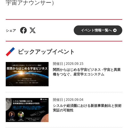
宇宙アナウンサー）
イベント情報⼀覧へ
ピックアップイベント
開催⽇ | 2026.09.15
関西からはじめる宇宙ビジネス –宇宙と異業
種をつなぐ、産官学エコシステム
開催⽇ | 2026.09.04
シスルナ経済圏における新規事業創出と技術
実証の可能性