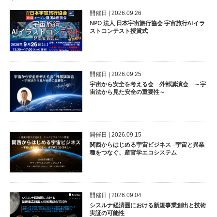
開催⽇ | 2026.09.26
NPO 法人 日本宇宙旅行協会 宇宙旅行AIイラ
ストコンテスト授賞式
開催⽇ | 2026.09.25
宇宙から安全を考える会 外部講演会 ～宇
宙法から見た安全の重要性～
開催⽇ | 2026.09.15
関西からはじめる宇宙ビジネス –宇宙と異業
種をつなぐ、産官学エコシステム
開催⽇ | 2026.09.04
シスルナ経済圏における新規事業創出と技術
実証の可能性