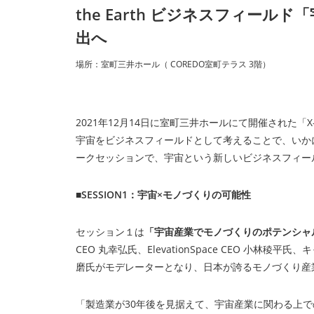
the Earth ビジネスフィー
出へ
場所：室町三井ホール（ COREDO室町テラス 3階）
2021年12月14日に室町三井ホールにて開催された「X-NIHO
宇宙をビジネスフィールドとして考えることで、いか
ークセッションで、宇宙という新しいビジネスフィー
■SESSION1：宇宙×モノづくりの可能性
セッション１は
「宇宙産業でモノづくりのポテンシャ
CEO 丸幸弘氏、ElevationSpace CEO 小林稜平氏
磨氏がモデレーターとなり、日本が誇るモノづくり産
「製造業が30年後を見据えて、宇宙産業に関わる上