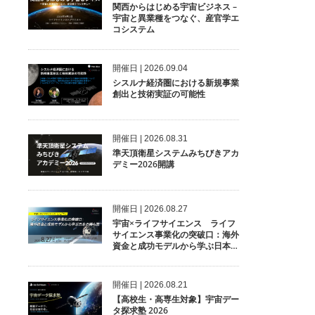
関西からはじめる宇宙ビジネス –
宇宙と異業種をつなぐ、産官学エ
コシステム
開催⽇ | 2026.09.04
シスルナ経済圏における新規事業
創出と技術実証の可能性
開催⽇ | 2026.08.31
準天頂衛星システムみちびきアカ
デミー2026開講
開催⽇ | 2026.08.27
宇宙×ライフサイエンス ライフ
サイエンス事業化の突破口：海外
資金と成功モデルから学ぶ日本の
勝ち筋
開催⽇ | 2026.08.21
【高校生・高専生対象】宇宙デー
タ探求塾 2026