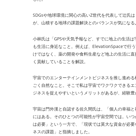
SDGsや地球環境に関心の高いZ世代を代表して辻氏
が、山積する地球の課題解決とのバランスが気になる
小林氏は「GPSや天気予報など、すでに地上の生活
も生活に身近なこと。例えば、ElevationSpac
けではなく、薬の開発や食料生産など地上の生活に直
く貢献していることを解説。
宇宙でのエンターテインメントビジネスを推し進める
ごく自然なこと。そこで私は宇宙でワクワクできるエ
ジネスを捉えやすいというメリットがあるが、経験豊
宇宙は門外漢と自認する佐久間氏は、「個人の幸福と
にはある。そのひとつの可能性が宇宙空間では。いつ
は必要」という一方で、「現状では莫大な資金が必要
ネスの課題」と指摘しました。