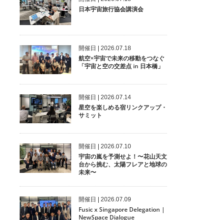
日本宇宙旅行協会講演会
開催⽇ | 2026.07.18
航空×宇宙で未来の移動をつなぐ
「宇宙と空の交差点 in 日本橋」
開催⽇ | 2026.07.14
星空を楽しめる宿リンクアップ・
サミット
開催⽇ | 2026.07.10
宇宙の嵐を予測せよ！〜花山天文
台から挑む、太陽フレアと地球の
未来〜
開催⽇ | 2026.07.09
Fusic x Singapore Delegation |
NewSpace Dialogue