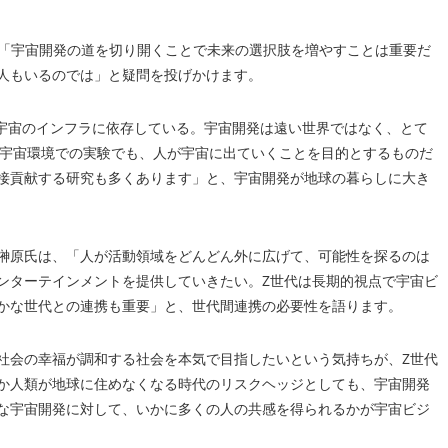
は「宇宙開発の道を切り開くことで未来の選択肢を増やすことは重要だ
人もいるのでは」と疑問を投げかけます。
は宇宙のインフラに依存している。宇宙開発は遠い世界ではなく、とて
eで行う宇宙環境での実験でも、人が宇宙に出ていくことを目的とするものだ
接貢献する研究も多くあります」と、宇宙開発が地球の暮らしに大き
榊原氏は、「人が活動領域をどんどん外に広げて、可能性を探るのは
ンターテインメントを提供していきたい。Z世代は長期的視点で宇宙ビ
かな世代との連携も重要」と、世代間連携の必要性を語ります。
社会の幸福が調和する社会を本気で目指したいという気持ちが、Z世代
か人類が地球に住めなくなる時代のリスクヘッジとしても、宇宙開発
な宇宙開発に対して、いかに多くの人の共感を得られるかが宇宙ビジ