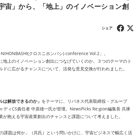
ルド「宇宙」から、「地上」のイノベーション創
NBASHI(クロスニホンバシ) conference Vol.2」。
に地上のイノベーション創出につなげていくのか。３つのテーマのト
ルドに広がるチャンスについて、活発な意見交換が行われました。
ルは解放できるのか」
をテーマに、リバネス代表取締役・グループ
、キャディCS責任者 中原雄一氏が登壇。NewsPicks Re:gion編集長 呉琢
業が抱える宇宙産業創出のチャンスと課題について考えました。
での課題は何か」（呉氏）という問いかけに、宇宙ビジネスで幅広く活