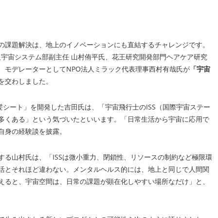
の課題解決は、地上のイノベーションにも直結するチャレンジです。
有人宇宙システム部副主任 山村侑平氏、花王研究開発部門ヘアケア研究
、モデレーターとしてNPO法人ミラック代表理事西村有哉氏が
「宇宙
を交わしました。
シート」を開発した吉田氏は、「宇宙飛行士のISS（国際宇宙ステー
多くある」という気づいたといいます。「日常生活から宇宙に応用で
自身の経験談を披露。
る山村氏は、「ISSは微小重力、閉鎖性、リソースの制約など極限環
活とそれほど違わない。メンタルヘルス的には、地上と同じで人間関
えると、宇宙空間は、日常の課題が顕在化しやすい場所なだけ」と、