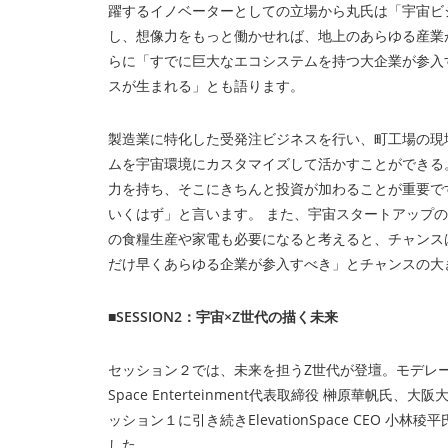
躍するイノベーターとしての立場から丸氏は「宇宙ビ
し、想像力をもっと働かせれば、地上のあらゆる産業
らに「すでに巨大なエコシステムを持つ大企業が参入
スが生まれる」とも語ります。
製造業に特化した受発注ビジネスを行い、町工場の現
ムを宇宙環境にカスタマイズして活かすことができる
力を持ち、そこにきちんと投資が加わることが重要で
いくはず」と言います。 また、宇宙スタートアップ
の食糧生産や家電も必要になると考えると、チャンス
だけ早くあらゆる企業が参入すべき」とチャンスの大
■SESSION2：宇宙×Z世代の描く未来
セッション２では、未来を担うZ世代が登壇。モデレーターにar
Space Enterteinment代表取締役 榊原華
ッション１に引き続きElevationSpace CEO 小林稜
した。