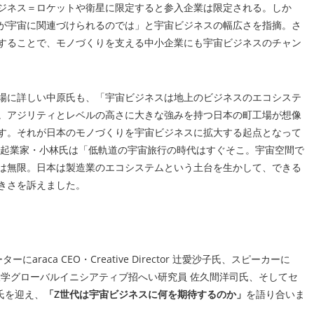
ジネス＝ロケットや衛星に限定すると参入企業は限定される。しか
が宇宙に関連づけられるのでは」と宇宙ビジネスの幅広さを指摘。さ
することで、モノづくりを支える中小企業にも宇宙ビジネスのチャン
場に詳しい中原氏も、「宇宙ビジネスは地上のビジネスのエコシステ
。アジリティとレベルの高さに大きな強みを持つ日本の町工場が想像
す。それが日本のモノづくりを宇宙ビジネスに拡大する起点となって
の起業家・小林氏は「低軌道の宇宙旅行の時代はすぐそこ。宇宙空間で
は無限。日本は製造業のエコシステムという土台を生かして、できる
きさを訴えました。
aca CEO・Creative Director 辻愛沙子氏、スピーカーに
帆氏、大阪大学グローバルイニシアティブ招へい研究員 佐久間洋司氏、そしてセ
平氏を迎え、
「Z世代は宇宙ビジネスに何を期待するのか」
を語り合いま