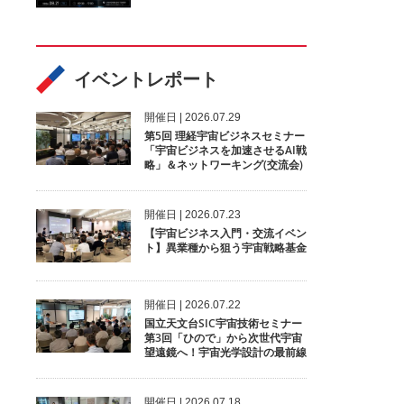
イベントレポート
開催⽇ | 2026.07.29
第5回 理経宇宙ビジネスセミナー
「宇宙ビジネスを加速させるAI戦
略」＆ネットワーキング(交流会)
開催⽇ | 2026.07.23
【宇宙ビジネス入門・交流イベン
ト】異業種から狙う宇宙戦略基金
開催⽇ | 2026.07.22
国立天文台SIC宇宙技術セミナー
第3回「ひので」から次世代宇宙
望遠鏡へ！宇宙光学設計の最前線
開催⽇ | 2026.07.18