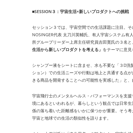
■SESSION３：宇宙生活×新しいプロダクトへの挑戦
セッション３では、宇宙空間での生活課題に注目。そ
NOSINGER代表 太刀川英輔氏、有人宇宙システム
所グループリーダー上席主任研究員吉田寛氏の３名と
生活から新しいプロダクトを考える」
をテーマに意見
シャンプー液をシートに含ませ、水も不要な「３D洗髪
ション）での生活ニーズや行動は地上と共通する点が
きる商品を開発することへの可能性を実感した」と、
宇宙飛行士のメンタルヘルス・パフォーマンスを支援す
境にあるといわれるが、暮らしという観点では日常生
係の落ち着いた距離感をいかに保つかが重要。そう考
宇宙と地球での生活の類似性を語ります。