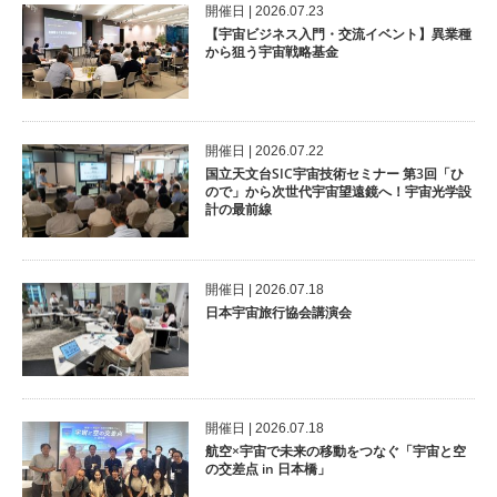
開催⽇ | 2026.07.23
【宇宙ビジネス入門・交流イベント】異業種
から狙う宇宙戦略基金
開催⽇ | 2026.07.22
国立天文台SIC宇宙技術セミナー 第3回「ひ
ので」から次世代宇宙望遠鏡へ！宇宙光学設
計の最前線
開催⽇ | 2026.07.18
日本宇宙旅行協会講演会
開催⽇ | 2026.07.18
航空×宇宙で未来の移動をつなぐ「宇宙と空
の交差点 in 日本橋」