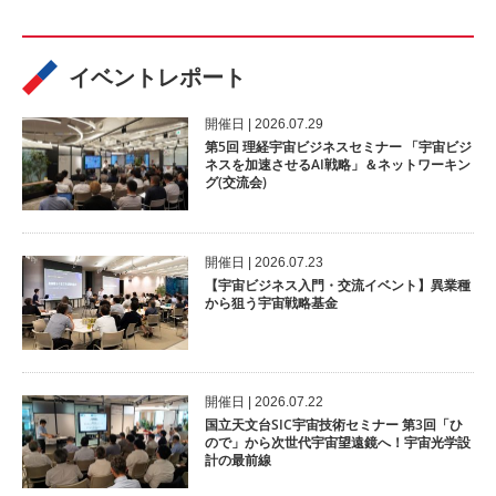
イベントレポート
開催⽇ | 2026.07.29
第5回 理経宇宙ビジネスセミナー 「宇宙ビジ
ネスを加速させるAI戦略」＆ネットワーキン
グ(交流会)
開催⽇ | 2026.07.23
【宇宙ビジネス入門・交流イベント】異業種
から狙う宇宙戦略基金
開催⽇ | 2026.07.22
国立天文台SIC宇宙技術セミナー 第3回「ひ
ので」から次世代宇宙望遠鏡へ！宇宙光学設
計の最前線