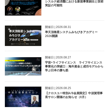
シスルナ経済圏における新規事業創出と技術
実証の可能性
開催⽇ | 2026.08.31
準天頂衛星システムみちびきアカデミー
2026開講
開催⽇ | 2026.08.27
宇宙×ライフサイエンス ライフサイエンス
事業化の突破口：海外資金と成功モデルから
学ぶ日本の勝ち筋
開催⽇ | 2026.08.25
【クロスユー特別A/B会員限定】中須賀理事
長サロン開催のお知らせ（8月）