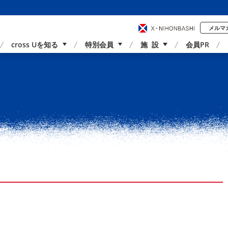
メルマ
cross Uを知る
特別会員
施 設
会員PR
事業内容
国内外連携
サポーター紹介
アクセス