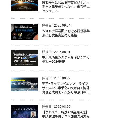
関西からはじめる宇宙ビジネス –
宇宙と異業種をつなぐ、産官学エ
コシステム
開催⽇ | 2026.09.04
シスルナ経済圏における新規事業
創出と技術実証の可能性
開催⽇ | 2026.08.31
準天頂衛星システムみちびきアカ
デミー2026開講
開催⽇ | 2026.08.27
宇宙×ライフサイエンス ライフ
サイエンス事業化の突破口：海外
資金と成功モデルから学ぶ日本の
勝ち筋
開催⽇ | 2026.08.25
【クロスユー特別A/B会員限定】
中須賀理事長サロン開催のお知ら