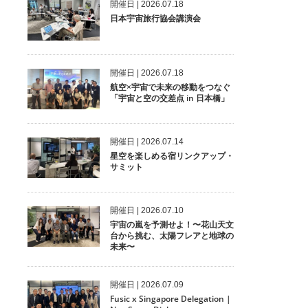
開催⽇ | 2026.07.18
日本宇宙旅行協会講演会
開催⽇ | 2026.07.18
航空×宇宙で未来の移動をつなぐ
「宇宙と空の交差点 in 日本橋」
開催⽇ | 2026.07.14
星空を楽しめる宿リンクアップ・
サミット
開催⽇ | 2026.07.10
宇宙の嵐を予測せよ！〜花山天文
台から挑む、太陽フレアと地球の
未来〜
開催⽇ | 2026.07.09
Fusic x Singapore Delegation |