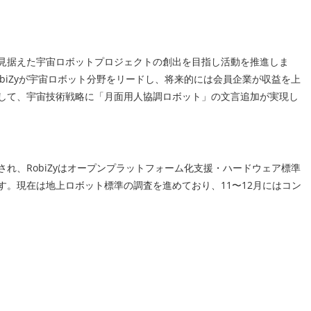
見据えた宇宙ロボットプロジェクトの創出を目指し活動を推進しま
biZyが宇宙ロボット分野をリードし、将来的には会員企業が収益を上
して、宇宙技術戦略に「月面用人協調ロボット」の文言追加が実現し
れ、RobiZyはオープンプラットフォーム化支援・ハードウェア標準
。現在は地上ロボット標準の調査を進めており、11〜12月にはコン