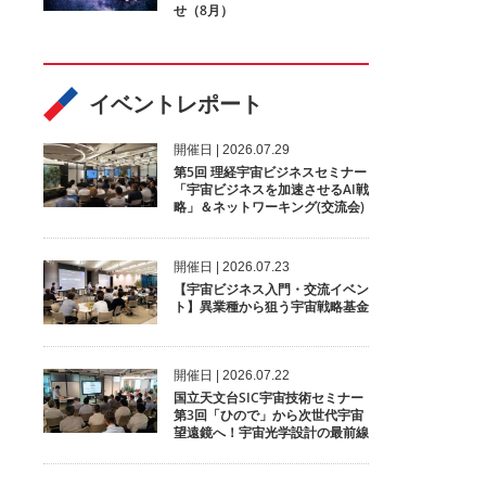
せ（8月）
イベントレポート
開催⽇ | 2026.07.29
第5回 理経宇宙ビジネスセミナー
「宇宙ビジネスを加速させるAI戦
略」＆ネットワーキング(交流会)
開催⽇ | 2026.07.23
【宇宙ビジネス入門・交流イベン
ト】異業種から狙う宇宙戦略基金
開催⽇ | 2026.07.22
国立天文台SIC宇宙技術セミナー
第3回「ひので」から次世代宇宙
望遠鏡へ！宇宙光学設計の最前線