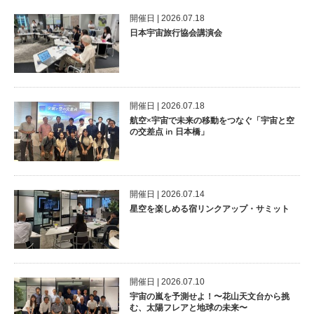
開催⽇ | 2026.07.18
日本宇宙旅行協会講演会
開催⽇ | 2026.07.18
航空×宇宙で未来の移動をつなぐ「宇宙と空
の交差点 in 日本橋」
開催⽇ | 2026.07.14
星空を楽しめる宿リンクアップ・サミット
開催⽇ | 2026.07.10
宇宙の嵐を予測せよ！〜花山天文台から挑
む、太陽フレアと地球の未来〜