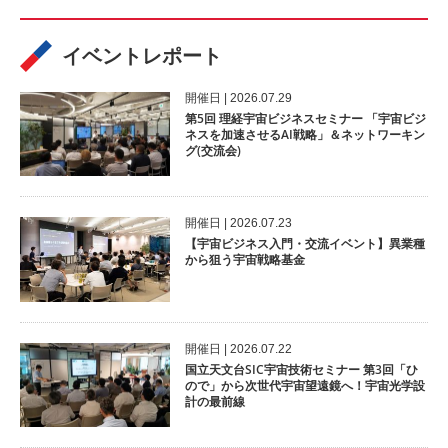
イベントレポート
開催⽇ | 2026.07.29
第5回 理経宇宙ビジネスセミナー 「宇宙ビジ
ネスを加速させるAI戦略」＆ネットワーキン
グ(交流会)
開催⽇ | 2026.07.23
【宇宙ビジネス入門・交流イベント】異業種
から狙う宇宙戦略基金
開催⽇ | 2026.07.22
国立天文台SIC宇宙技術セミナー 第3回「ひ
ので」から次世代宇宙望遠鏡へ！宇宙光学設
計の最前線