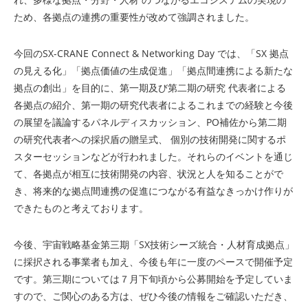
ため、各拠点の連携の重要性が改めて強調されました。
今回のSX-CRANE Connect & Networking Day では、「SX 拠点
の見える化」「拠点価値の生成促進」「拠点間連携による新たな
拠点の創出」を目的に、第一期及び第二期の研究 代表者による
各拠点の紹介、第一期の研究代表者によるこれまでの経験と今後
の展望を議論するパネルディスカッション、PO補佐から第二期
の研究代表者への採択盾の贈呈式、 個別の技術開発に関するポ
スターセッションなどが行われました。それらのイベントを通じ
て、各拠点が相互に技術開発の内容、状況と人を知ることがで
き、将来的な拠点間連携の促進につながる有益なきっかけ作りが
できたものと考えております。
今後、宇宙戦略基金第三期「SX技術シーズ統合・人材育成拠点」
に採択される事業者も加え、今後も年に一度のペースで開催予定
です。第三期については７月下旬頃から公募開始を予定していま
すので、ご関心のある方は、ぜひ今後の情報をご確認いただき、