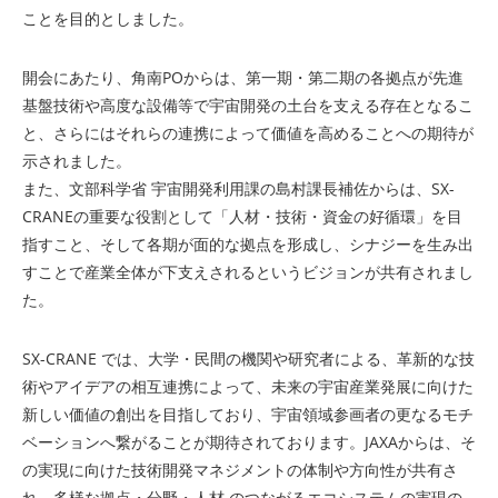
ことを目的としました。
開会にあたり、角南POからは、第一期・第二期の各拠点が先進
基盤技術や高度な設備等で宇宙開発の土台を支える存在となるこ
と、さらにはそれらの連携によって価値を高めることへの期待が
示されました。
また、文部科学省 宇宙開発利用課の島村課長補佐からは、SX-
CRANEの重要な役割として「人材・技術・資金の好循環」を目
指すこと、そして各期が面的な拠点を形成し、シナジーを生み出
すことで産業全体が下支えされるというビジョンが共有されまし
た。
SX-CRANE では、大学・民間の機関や研究者による、革新的な技
術やアイデアの相互連携によって、未来の宇宙産業発展に向けた
新しい価値の創出を目指しており、宇宙領域参画者の更なるモチ
ベーションへ繋がることが期待されております。JAXAからは、そ
の実現に向けた技術開発マネジメントの体制や方向性が共有さ
れ、多様な拠点・分野・人材 のつながるエコシステムの実現の