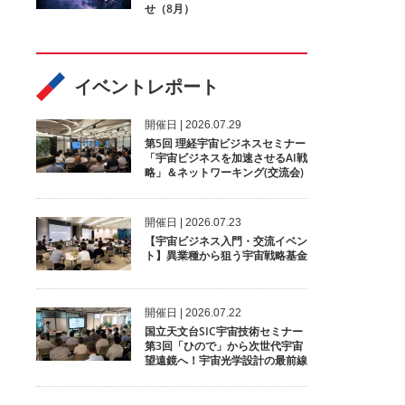
せ（8月）
イベントレポート
開催⽇ | 2026.07.29
第5回 理経宇宙ビジネスセミナー
「宇宙ビジネスを加速させるAI戦
略」＆ネットワーキング(交流会)
開催⽇ | 2026.07.23
【宇宙ビジネス入門・交流イベン
ト】異業種から狙う宇宙戦略基金
開催⽇ | 2026.07.22
国立天文台SIC宇宙技術セミナー
第3回「ひので」から次世代宇宙
望遠鏡へ！宇宙光学設計の最前線