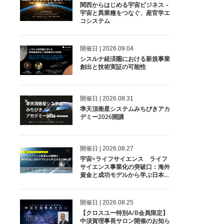
関西からはじめる宇宙ビジネス –
宇宙と異業種をつなぐ、産官学エ
コシステム
開催⽇ | 2026.09.04
シスルナ経済圏における新規事業
創出と技術実証の可能性
開催⽇ | 2026.08.31
準天頂衛星システムみちびきアカ
デミー2026開講
開催⽇ | 2026.08.27
宇宙×ライフサイエンス ライフ
サイエンス事業化の突破口：海外
資金と成功モデルから学ぶ日本の
勝ち筋
開催⽇ | 2026.08.25
【クロスユー特別A/B会員限定】
中須賀理事長サロン開催のお知ら