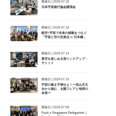
開催⽇ | 2026.07.18
日本宇宙旅行協会講演会
開催⽇ | 2026.07.18
航空×宇宙で未来の移動をつなぐ
「宇宙と空の交差点 in 日本橋」
開催⽇ | 2026.07.14
星空を楽しめる宿リンクアップ・
サミット
開催⽇ | 2026.07.10
宇宙の嵐を予測せよ！〜花山天文
台から挑む、太陽フレアと地球の
未来〜
開催⽇ | 2026.07.09
Fusic x Singapore Delegation |