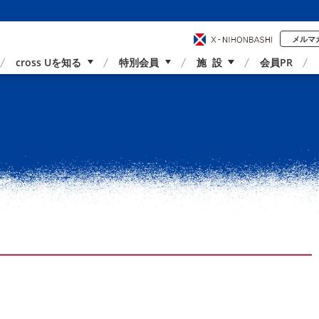
メルマ
cross Uを知る
特別会員
施 設
会員PR
事業内容
国内外連携
サポーター紹介
アクセス