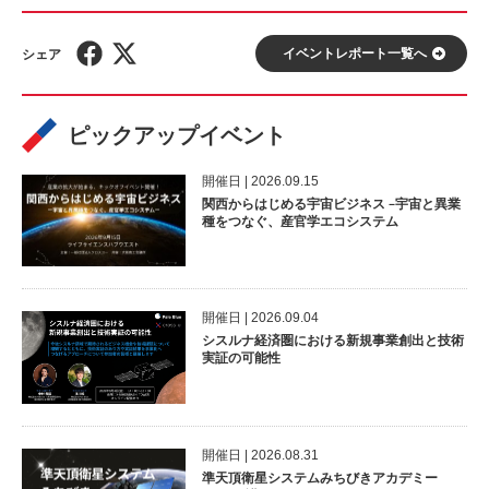
イベントレポート⼀覧へ
ピックアップイベント
開催⽇ | 2026.09.15
関西からはじめる宇宙ビジネス –宇宙と異業
種をつなぐ、産官学エコシステム
開催⽇ | 2026.09.04
シスルナ経済圏における新規事業創出と技術
実証の可能性
開催⽇ | 2026.08.31
準天頂衛星システムみちびきアカデミー