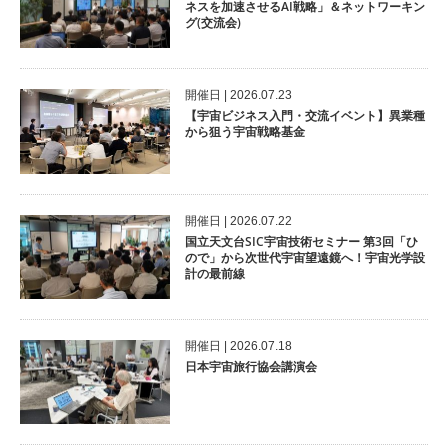
ネスを加速させるAI戦略」＆ネットワーキン
グ(交流会)
開催⽇ | 2026.07.23
【宇宙ビジネス入門・交流イベント】異業種
から狙う宇宙戦略基金
開催⽇ | 2026.07.22
国立天文台SIC宇宙技術セミナー 第3回「ひ
ので」から次世代宇宙望遠鏡へ！宇宙光学設
計の最前線
開催⽇ | 2026.07.18
日本宇宙旅行協会講演会