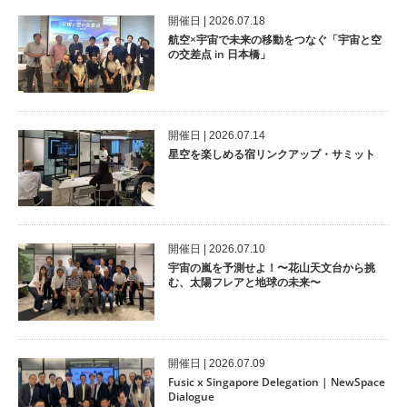
開催⽇ | 2026.07.18
航空×宇宙で未来の移動をつなぐ「宇宙と空
の交差点 in 日本橋」
開催⽇ | 2026.07.14
星空を楽しめる宿リンクアップ・サミット
開催⽇ | 2026.07.10
宇宙の嵐を予測せよ！〜花山天文台から挑
む、太陽フレアと地球の未来〜
開催⽇ | 2026.07.09
Fusic x Singapore Delegation | NewSpace
Dialogue