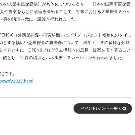
stepの火星本星探査検討が具体化しつつある今、「日本の国際宇宙探査
意見や提案をもとに議論を深めることで、将来における火星探査ミッシ
14件の講演を元に、議論が行われました。
PENS-0（外惑星探査小型実験機）のプリプロジェクト候補化のタイミ
めとする幅広い惑星探査の将来像について、科学・工学の多様な分野
すとともに、OPENSプログラム構想への意見・提案を広く募ること
目的とし、12件の講演とパネルディスカッションが行われました。
予定です。
/pew/fy2025.html
イベントレポート⼀覧へ