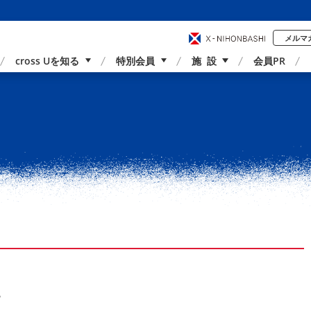
メルマ
cross Uを知る
特別会員
施 設
会員PR
事業内容
国内外連携
サポーター紹介
アクセス