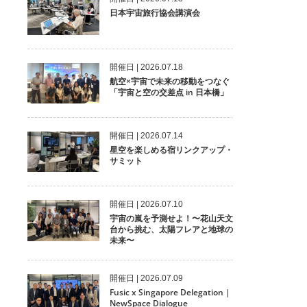
日本宇宙旅行協会講演会
開催⽇ | 2026.07.18
航空×宇宙で未来の移動をつなぐ
「宇宙と空の交差点 in 日本橋」
開催⽇ | 2026.07.14
星空を楽しめる宿リンクアップ・
サミット
開催⽇ | 2026.07.10
宇宙の嵐を予測せよ！〜花山天文
台から挑む、太陽フレアと地球の
未来〜
開催⽇ | 2026.07.09
Fusic x Singapore Delegation |
NewSpace Dialogue