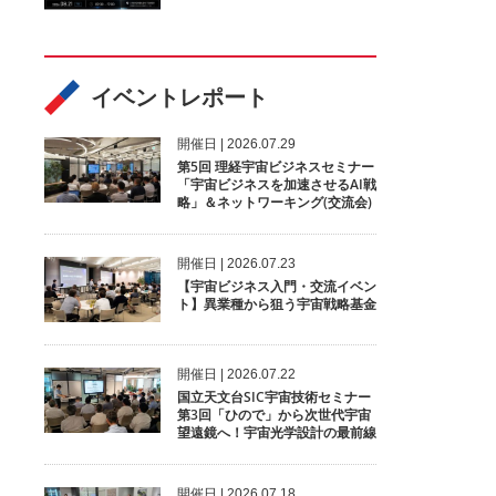
イベントレポート
開催⽇ | 2026.07.29
第5回 理経宇宙ビジネスセミナー
「宇宙ビジネスを加速させるAI戦
略」＆ネットワーキング(交流会)
開催⽇ | 2026.07.23
【宇宙ビジネス入門・交流イベン
ト】異業種から狙う宇宙戦略基金
開催⽇ | 2026.07.22
国立天文台SIC宇宙技術セミナー
第3回「ひので」から次世代宇宙
望遠鏡へ！宇宙光学設計の最前線
開催⽇ | 2026.07.18