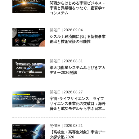
関西からはじめる宇宙ビジネス –
宇宙と異業種をつなぐ、産官学エ
コシステム
開催⽇ | 2026.09.04
シスルナ経済圏における新規事業
創出と技術実証の可能性
開催⽇ | 2026.08.31
準天頂衛星システムみちびきアカ
デミー2026開講
開催⽇ | 2026.08.27
宇宙×ライフサイエンス ライフ
サイエンス事業化の突破口：海外
資金と成功モデルから学ぶ日本の
勝ち筋
開催⽇ | 2026.08.21
【高校生・高専生対象】宇宙デー
タ探求塾 2026