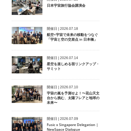
日本宇宙旅行協会講演会
開催⽇ | 2026.07.18
航空×宇宙で未来の移動をつなぐ
「宇宙と空の交差点 in 日本橋」
開催⽇ | 2026.07.14
星空を楽しめる宿リンクアップ・
サミット
開催⽇ | 2026.07.10
宇宙の嵐を予測せよ！〜花山天文
台から挑む、太陽フレアと地球の
未来〜
開催⽇ | 2026.07.09
Fusic x Singapore Delegation |
NewSpace Dialogue