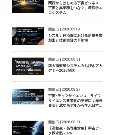
関西からはじめる宇宙ビジネス –
宇宙と異業種をつなぐ、産官学エ
コシステム
開催⽇ | 2026.09.04
シスルナ経済圏における新規事業
創出と技術実証の可能性
開催⽇ | 2026.08.31
準天頂衛星システムみちびきアカ
デミー2026開講
開催⽇ | 2026.08.27
宇宙×ライフサイエンス ライフ
サイエンス事業化の突破口：海外
資金と成功モデルから学ぶ日本の
勝ち筋
開催⽇ | 2026.08.21
【高校生・高専生対象】宇宙デー
タ探求塾 2026