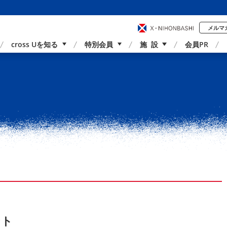
メルマ
cross Uを知る
特別会員
施 設
会員PR
事業内容
国内外連携
サポーター紹介
アクセス
ント