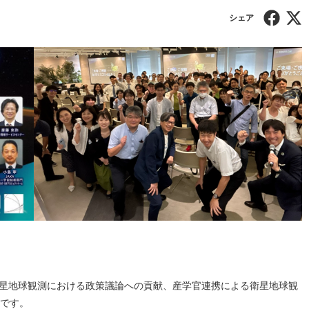
衛星地球観測における政策議論への貢献、産学官連携による衛星地球観
織です。