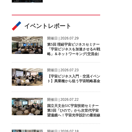
イベントレポート
開催⽇ | 2026.07.29
第5回 理経宇宙ビジネスセミナー
「宇宙ビジネスを加速させるAI戦
略」＆ネットワーキング(交流会)
開催⽇ | 2026.07.23
【宇宙ビジネス入門・交流イベン
ト】異業種から狙う宇宙戦略基金
開催⽇ | 2026.07.22
国立天文台SIC宇宙技術セミナー
第3回「ひので」から次世代宇宙
望遠鏡へ！宇宙光学設計の最前線
開催⽇ | 2026.07.18