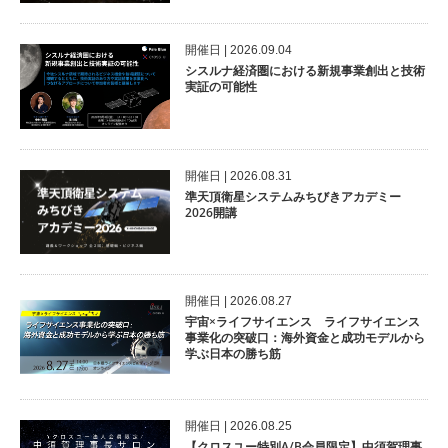
開催⽇ | 2026.09.04
シスルナ経済圏における新規事業創出と技術
実証の可能性
開催⽇ | 2026.08.31
準天頂衛星システムみちびきアカデミー
2026開講
開催⽇ | 2026.08.27
宇宙×ライフサイエンス ライフサイエンス
事業化の突破口：海外資金と成功モデルから
学ぶ日本の勝ち筋
開催⽇ | 2026.08.25
【クロスユー特別A/B会員限定】中須賀理事