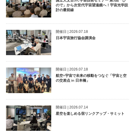
国立天文台SIC宇宙技術セミナー 第3回「ひ
ので」から次世代宇宙望遠鏡へ！宇宙光学設
計の最前線
開催⽇ | 2026.07.18
日本宇宙旅行協会講演会
開催⽇ | 2026.07.18
航空×宇宙で未来の移動をつなぐ「宇宙と空
の交差点 in 日本橋」
開催⽇ | 2026.07.14
星空を楽しめる宿リンクアップ・サミット