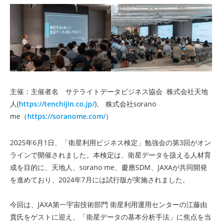
主催：主催者名 サテライトデータビジネス協会 株式会社天地
人(
https://tenchijin.co.jp/
)、 株式会社sorano
me（
https://soranome.com/
）
2025年6月1日、「衛星利用ビジネス検定」勉強会の第3回がオン
ラインで開催されました。本検定は、衛星データを扱える人材育
成を目的に、天地人、sorano me、慶應SDM、JAXAが共同開発
を進めており、2024年7月には試行版が実施されました。
今回は、JAXA第一宇宙技術部門 衛星利用運用センターの江藤由
貴氏をゲストに迎え、「衛星データの基本分析手法」に焦点を当