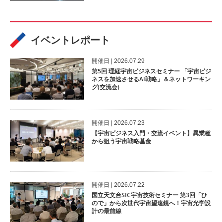
イベントレポート
開催⽇ | 2026.07.29
第5回 理経宇宙ビジネスセミナー 「宇宙ビジ
ネスを加速させるAI戦略」＆ネットワーキン
グ(交流会)
開催⽇ | 2026.07.23
【宇宙ビジネス入門・交流イベント】異業種
から狙う宇宙戦略基金
開催⽇ | 2026.07.22
国立天文台SIC宇宙技術セミナー 第3回「ひ
ので」から次世代宇宙望遠鏡へ！宇宙光学設
計の最前線