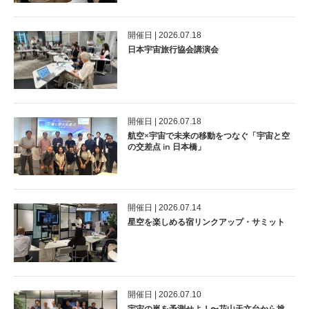
開催⽇ | 2026.07.18
日本宇宙旅行協会講演会
開催⽇ | 2026.07.18
航空×宇宙で未来の移動をつなぐ「宇宙と空
の交差点 in 日本橋」
開催⽇ | 2026.07.14
星空を楽しめる宿リンクアップ・サミット
開催⽇ | 2026.07.10
宇宙の嵐を予測せよ！〜花山天文台から挑