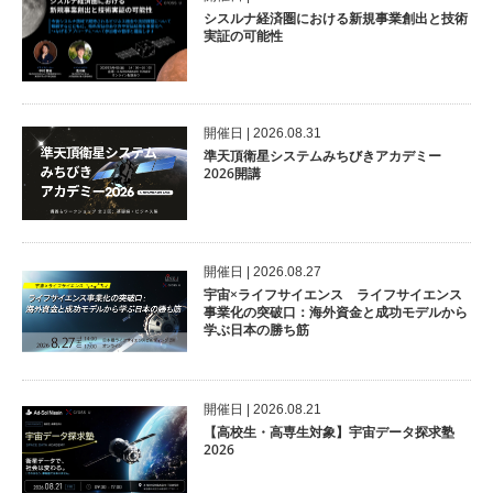
シスルナ経済圏における新規事業創出と技術
実証の可能性
開催⽇ | 2026.08.31
準天頂衛星システムみちびきアカデミー
2026開講
開催⽇ | 2026.08.27
宇宙×ライフサイエンス ライフサイエンス
事業化の突破口：海外資金と成功モデルから
学ぶ日本の勝ち筋
開催⽇ | 2026.08.21
【高校生・高専生対象】宇宙データ探求塾
2026