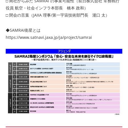
□ 商社からみた SAMRAI の事業可能性（双日株式会社 常務執行
役員 航空・社会インフラ本部長 橋本 政和）
□ 閉会の言葉（JAXA 理事/第一宇宙技術部門長 瀧口 太）
◆SAMRAI衛星とは
https://www.satnavi.jaxa.jp/ja/project/samrai