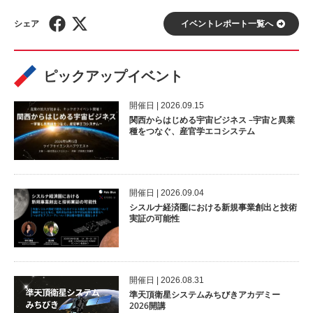
イベントレポート⼀覧へ
ピックアップイベント
開催⽇ | 2026.09.15
関西からはじめる宇宙ビジネス –宇宙と異業
種をつなぐ、産官学エコシステム
開催⽇ | 2026.09.04
シスルナ経済圏における新規事業創出と技術
実証の可能性
開催⽇ | 2026.08.31
準天頂衛星システムみちびきアカデミー
2026開講