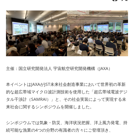
主催：国立研究開発法人 宇宙航空研究開発機構（JAXA）
本イベントはJAXAがJST未来社会創造事業において世界初の革新
的な超広帯域マイクロ波計測技術を使用した「超広帯域電波デジ
タル干渉計（SAMRAI）」と、その社会実装によって実現する未
来社会に関するシンポジウムを開催しました。
シンポジウムでは気象・防災、海洋状況把握、洋上風力発電、持
続可能な漁業の4つの分野の有識者の方々にご登壇頂き、