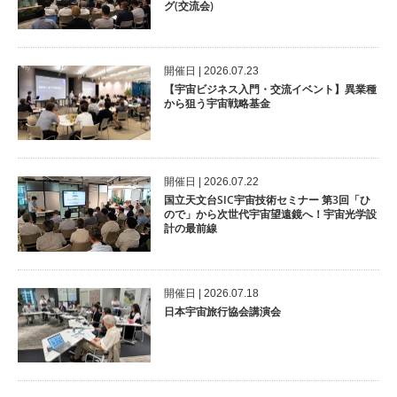
グ(交流会)
開催⽇ | 2026.07.23
【宇宙ビジネス入門・交流イベント】異業種
から狙う宇宙戦略基金
開催⽇ | 2026.07.22
国立天文台SIC宇宙技術セミナー 第3回「ひ
ので」から次世代宇宙望遠鏡へ！宇宙光学設
計の最前線
開催⽇ | 2026.07.18
日本宇宙旅行協会講演会