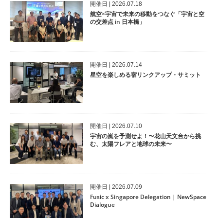
開催⽇ | 2026.07.18
航空×宇宙で未来の移動をつなぐ「宇宙と空
の交差点 in 日本橋」
開催⽇ | 2026.07.14
星空を楽しめる宿リンクアップ・サミット
開催⽇ | 2026.07.10
宇宙の嵐を予測せよ！〜花山天文台から挑
む、太陽フレアと地球の未来〜
開催⽇ | 2026.07.09
Fusic x Singapore Delegation | NewSpace
Dialogue