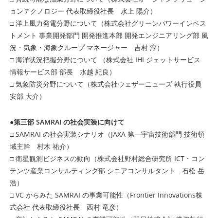
ョンテクノロジー 代表取締役社長 水上 陽介）
□ 洋上風力発電分野について（株式会社グリーンパワーインベス
トメント 事業開発部門 開発推進本部 開発エンジニアリング部 風
況・気象・海象グループ マネージャー 吉村 淳）
□ 海洋状況把握分野について （株式会社 IHI ジェットサービス
情報サービス部 部長 水越 紀良）
□ 気象防災分野について（株式会社ウェザーニューズ 執行役員
安部 大介）
●第三部 SAMRAI の社会実装に向けて
□ SAMRAI の社会実装シナリオ（JAXA 第一宇宙技術部門 技術領
域主幹 村木 祐介）
□ 衛星観測ビジネスの動向（株式会社野村総合研究所 ICT・コン
テンツ産業コンサルティング部 シニアコンサルタント 石松 岳
浩）
□ VC からみた SAMRAI の事業可能性（Frontier Innovations株
式会社 代表取締役社長 西村 竜彦）