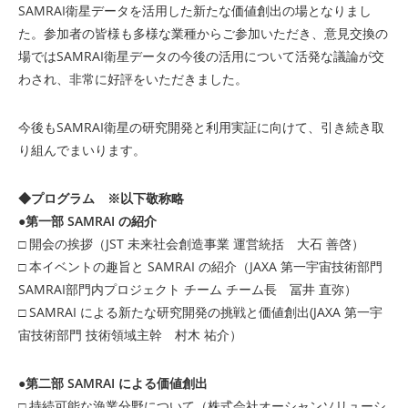
SAMRAI衛星データを活用した新たな価値創出の場となりまし
た。参加者の皆様も多様な業種からご参加いただき、意見交換の
場ではSAMRAI衛星データの今後の活用について活発な議論が交
わされ、非常に好評をいただきました。
今後もSAMRAI衛星の研究開発と利用実証に向けて、引き続き取
り組んでまいります。
◆プログラム ※以下敬称略
●第一部 SAMRAI の紹介
□ 開会の挨拶（JST 未来社会創造事業 運営統括 大石 善啓）
□ 本イベントの趣旨と SAMRAI の紹介（JAXA 第一宇宙技術部門
SAMRAI部門内プロジェクト チーム チーム長 冨井 直弥）
□ SAMRAI による新たな研究開発の挑戦と価値創出(JAXA 第一宇
宙技術部門 技術領域主幹 村木 祐介）
●第二部 SAMRAI による価値創出
□ 持続可能な漁業分野について（株式会社オーシャンソリューシ