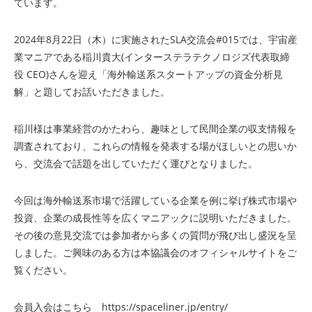
ています。
2024年8月22日（木）に実施されたSLA交流会#015では、宇宙産
業マニアである稲川貴大(インターステラテクノロジズ代表取締
役 CEO)さんを迎え「海外輸送系スタートアップの資金分析見
解」と題してお話いただきました。
稲川様は事業経営のかたわら、趣味として民間企業の収支情報を
調査されており、これらの情報を発表する場がほしいとの思いか
ら、交流会で話題を出していただく運びとなりました。
今回は海外輸送系市場で活躍している企業を例に挙げ株式市場や
投資、企業の成長性等を広くマニアックに説明いただきました。
その後の意見交流では参加者から多くの質問が飛び出し盛況を呈
しました。ご興味のある方は本協議会のオフィシャルサイトをご
覧ください。
会員入会はこちら
https://spaceliner.jp/entry/