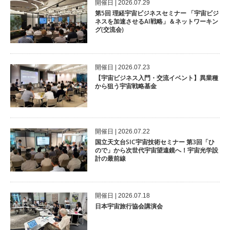
開催⽇ | 2026.07.29
第5回 理経宇宙ビジネスセミナー 「宇宙ビジ
ネスを加速させるAI戦略」＆ネットワーキン
グ(交流会)
開催⽇ | 2026.07.23
【宇宙ビジネス入門・交流イベント】異業種
から狙う宇宙戦略基金
開催⽇ | 2026.07.22
国立天文台SIC宇宙技術セミナー 第3回「ひ
ので」から次世代宇宙望遠鏡へ！宇宙光学設
計の最前線
開催⽇ | 2026.07.18
日本宇宙旅行協会講演会