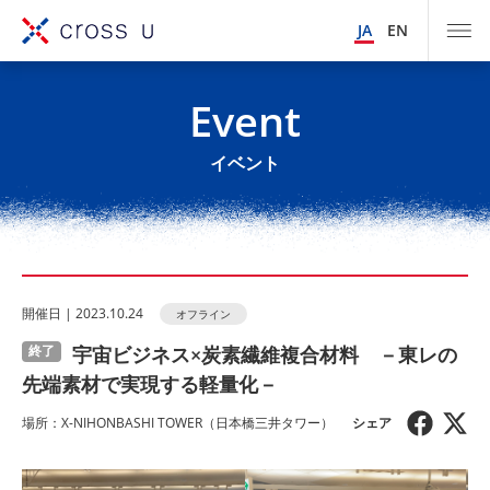
JA
EN
Event
イベント
開催⽇ | 2023.10.24
オフライン
宇宙ビジネス×炭素繊維複合材料 －東レの
終了
先端素材で実現する軽量化－
場所：X-NIHONBASHI TOWER（日本橋三井タワー）