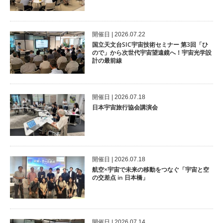
開催⽇ | 2026.07.22
国立天文台SIC宇宙技術セミナー 第3回「ひ
ので」から次世代宇宙望遠鏡へ！宇宙光学設
計の最前線
開催⽇ | 2026.07.18
日本宇宙旅行協会講演会
開催⽇ | 2026.07.18
航空×宇宙で未来の移動をつなぐ「宇宙と空
の交差点 in 日本橋」
開催⽇ | 2026.07.14