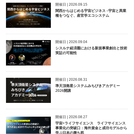
開催⽇ | 2026.09.15
関西からはじめる宇宙ビジネス –宇宙と異業
種をつなぐ、産官学エコシステム
開催⽇ | 2026.09.04
シスルナ経済圏における新規事業創出と技術
実証の可能性
開催⽇ | 2026.08.31
準天頂衛星システムみちびきアカデミー
2026開講
開催⽇ | 2026.08.27
宇宙×ライフサイエンス ライフサイエンス
事業化の突破口：海外資金と成功モデルから
学ぶ日本の勝ち筋