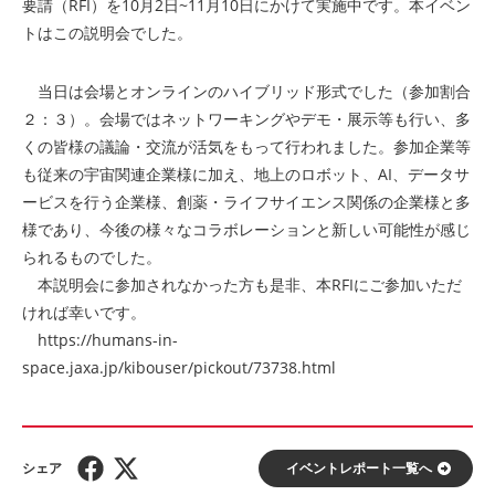
要請（RFI）を10月2日~11月10日にかけて実施中です。本イベン
トはこの説明会でした。
当日は会場とオンラインのハイブリッド形式でした（参加割合
２：３）。会場ではネットワーキングやデモ・展示等も行い、多
くの皆様の議論・交流が活気をもって行われました。参加企業等
も従来の宇宙関連企業様に加え、地上のロボット、AI、データサ
ービスを行う企業様、創薬・ライフサイエンス関係の企業様と多
様であり、今後の様々なコラボレーションと新しい可能性が感じ
られるものでした。
本説明会に参加されなかった方も是非、本RFIにご参加いただ
ければ幸いです。
https://humans-in-
space.jaxa.jp/kibouser/pickout/73738.html
イベントレポート⼀覧へ