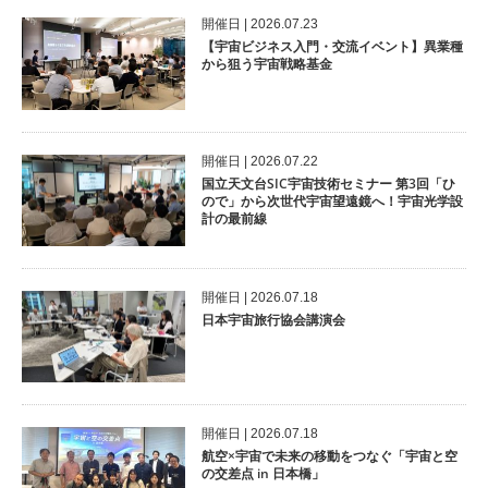
開催⽇ | 2026.07.23
【宇宙ビジネス入門・交流イベント】異業種
から狙う宇宙戦略基金
開催⽇ | 2026.07.22
国立天文台SIC宇宙技術セミナー 第3回「ひ
ので」から次世代宇宙望遠鏡へ！宇宙光学設
計の最前線
開催⽇ | 2026.07.18
日本宇宙旅行協会講演会
開催⽇ | 2026.07.18
航空×宇宙で未来の移動をつなぐ「宇宙と空
の交差点 in 日本橋」