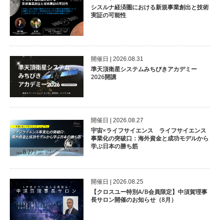
シスルナ経済圏における新規事業創出と技術
実証の可能性
開催⽇ | 2026.08.31
準天頂衛星システムみちびきアカデミー
2026開講
開催⽇ | 2026.08.27
宇宙×ライフサイエンス ライフサイエンス
事業化の突破口：海外資金と成功モデルから
学ぶ日本の勝ち筋
開催⽇ | 2026.08.25
【クロスユー特別A/B会員限定】中須賀理事
長サロン開催のお知らせ（8月）