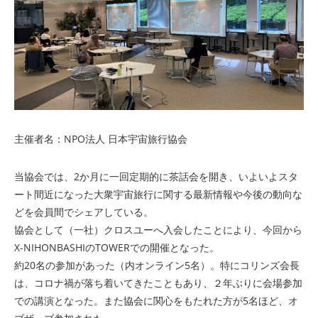
主催者名：NPO法人 日本宇宙旅行協会
当協会では、2か月に一回定期的に茶話会を開き、いよいよスタ
ート間近になった大衆宇宙旅行に関する最新情報や今後の動向な
どを会員間でシェアしている。
協会として（一社）クロスユーへ入会したことにより、今回から
X-NIHONBASHIのTOWERでの開催となった。
約20名の参加があった（内オンライン5名）。特にコリンズ会長
は、コロナ禍が落ち着いてきたこともあり、２年ぶりに会場参加
での講演となった。また協会に関心をもたれた方が5名ほど、オ