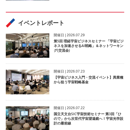
イベントレポート
開催⽇ | 2026.07.29
第5回 理経宇宙ビジネスセミナー 「宇宙ビジ
ネスを加速させるAI戦略」＆ネットワーキン
グ(交流会)
開催⽇ | 2026.07.23
【宇宙ビジネス入門・交流イベント】異業種
から狙う宇宙戦略基金
開催⽇ | 2026.07.22
国立天文台SIC宇宙技術セミナー 第3回「ひ
ので」から次世代宇宙望遠鏡へ！宇宙光学設
計の最前線