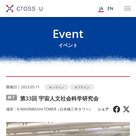
JA
EN
Event
イベント
開催⽇ | 2023.05.11
オンライン
オフライン
第33回 宇宙人文社会科学研究会
終了
場所：X-NIHONBASHI TOWER（日本橋三井タワー）