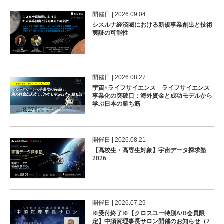
開催⽇ | 2026.09.04
シスルナ経済圏における新規事業創出と技術
実証の可能性
開催⽇ | 2026.08.27
宇宙×ライフサイエンス ライフサイエンス
事業化の突破口：海外資金と成功モデルから
学ぶ日本の勝ち筋
開催⽇ | 2026.08.21
【高校生・高専生対象】宇宙データ探求塾
2026
開催⽇ | 2026.07.29
※受付終了※【クロスユー特別A/B会員限
定】中須賀理事長サロン開催のお知らせ（7