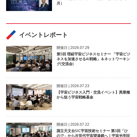
月）
イベントレポート
開催⽇ | 2026.07.29
第5回 理経宇宙ビジネスセミナー 「宇宙ビジ
ネスを加速させるAI戦略」＆ネットワーキン
グ(交流会)
開催⽇ | 2026.07.23
【宇宙ビジネス入門・交流イベント】異業種
から狙う宇宙戦略基金
開催⽇ | 2026.07.22
国立天文台SIC宇宙技術セミナー 第3回「ひ
ので」から次世代宇宙望遠鏡へ！宇宙光学設