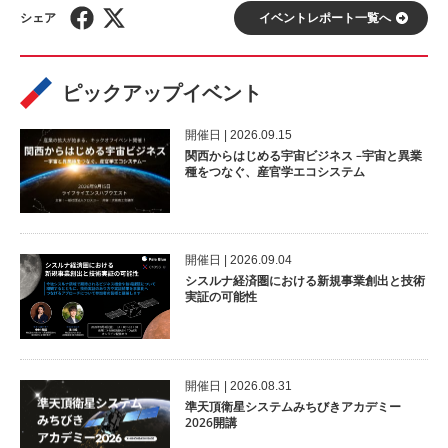
イベントレポート⼀覧へ
ピックアップイベント
開催⽇ | 2026.09.15
関西からはじめる宇宙ビジネス –宇宙と異業
種をつなぐ、産官学エコシステム
開催⽇ | 2026.09.04
シスルナ経済圏における新規事業創出と技術
実証の可能性
開催⽇ | 2026.08.31
準天頂衛星システムみちびきアカデミー
2026開講