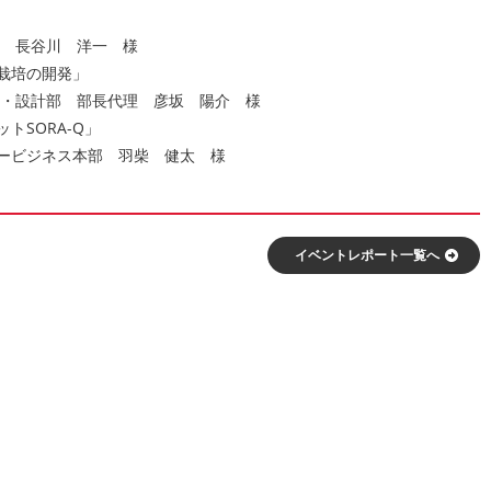
長谷川 洋一 様
栽培の開発」
設計部 部長代理 彦坂 陽介 様
SORA-Q」
ビジネス本部 羽柴 健太 様
イベントレポート⼀覧へ