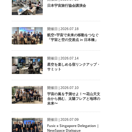
日本宇宙旅行協会講演会
開催⽇ | 2026.07.18
航空×宇宙で未来の移動をつなぐ
「宇宙と空の交差点 in 日本橋」
開催⽇ | 2026.07.14
星空を楽しめる宿リンクアップ・
サミット
開催⽇ | 2026.07.10
宇宙の嵐を予測せよ！〜花山天文
台から挑む、太陽フレアと地球の
未来〜
開催⽇ | 2026.07.09
Fusic x Singapore Delegation |
NewSpace Dialogue