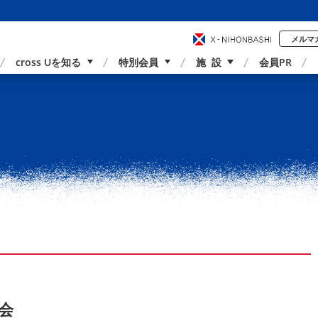
メルマ
cross Uを知る
特別会員
施 設
会員PR
事業内容
国内外連携
サポーター紹介
アクセス
会