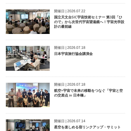
開催⽇ | 2026.07.22
国立天文台SIC宇宙技術セミナー 第3回「ひ
ので」から次世代宇宙望遠鏡へ！宇宙光学設
計の最前線
開催⽇ | 2026.07.18
日本宇宙旅行協会講演会
開催⽇ | 2026.07.18
航空×宇宙で未来の移動をつなぐ「宇宙と空
の交差点 in 日本橋」
開催⽇ | 2026.07.14
星空を楽しめる宿リンクアップ・サミット