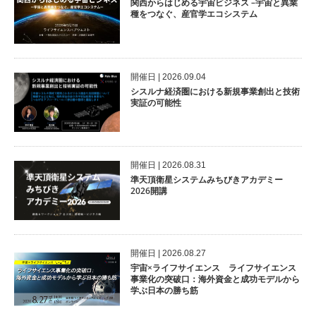
関西からはじめる宇宙ビジネス –宇宙と異業
種をつなぐ、産官学エコシステム
開催⽇ | 2026.09.04
シスルナ経済圏における新規事業創出と技術
実証の可能性
開催⽇ | 2026.08.31
準天頂衛星システムみちびきアカデミー
2026開講
開催⽇ | 2026.08.27
宇宙×ライフサイエンス ライフサイエンス
事業化の突破口：海外資金と成功モデルから
学ぶ日本の勝ち筋