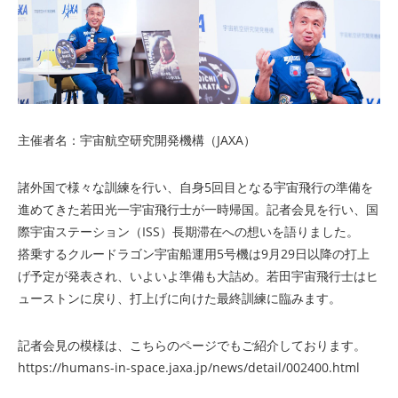
主催者名：宇宙航空研究開発機構（JAXA）
諸外国で様々な訓練を行い、自身5回目となる宇宙飛行の準備を
進めてきた若田光一宇宙飛行士が一時帰国。記者会見を行い、国
際宇宙ステーション（ISS）長期滞在への想いを語りました。
搭乗するクルードラゴン宇宙船運用5号機は9月29日以降の打上
げ予定が発表され、いよいよ準備も大詰め。若田宇宙飛行士はヒ
ューストンに戻り、打上げに向けた最終訓練に臨みます。
記者会見の模様は、こちらのページでもご紹介しております。
https://humans-in-space.jaxa.jp/news/detail/002400.html