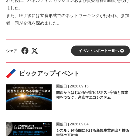
れた後に、パネルディスカッションおよび質疑応答の時間を設け
ました。
また、終了後には立食形式でのネットワーキングが行われ、参加
者一同が交流を深めました。
イベントレポート⼀覧へ
ピックアップイベント
開催⽇ | 2026.09.15
関西からはじめる宇宙ビジネス –宇宙と異業
種をつなぐ、産官学エコシステム
開催⽇ | 2026.09.04
シスルナ経済圏における新規事業創出と技術
実証の可能性