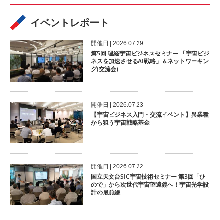
イベントレポート
開催⽇ | 2026.07.29
第5回 理経宇宙ビジネスセミナー 「宇宙ビジ
ネスを加速させるAI戦略」＆ネットワーキン
グ(交流会)
開催⽇ | 2026.07.23
【宇宙ビジネス入門・交流イベント】異業種
から狙う宇宙戦略基金
開催⽇ | 2026.07.22
国立天文台SIC宇宙技術セミナー 第3回「ひ
ので」から次世代宇宙望遠鏡へ！宇宙光学設
計の最前線