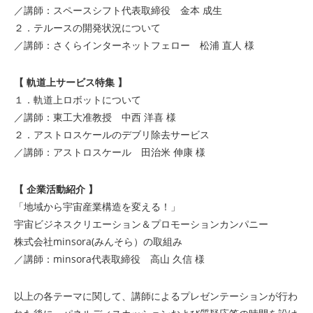
／講師：
スペースシフト
代表取締役 金本 成生
２．テルースの開発状況について
／講師：
さくらインターネットフェロー
松浦 直人 様
【 軌道上サービス特集 】
１．軌道上ロボットについて
／講師：東工大准教授 中西 洋喜 様
２．アストロスケールのデブリ除去サービス
／講師：アストロスケール 田治米 伸康 様
【 企業活動紹介 】
「地域から宇宙産業構造を変える！」
宇宙ビジネスクリエーション＆プロモーションカンパニー
株式会社minsora(みんそら）の取組み
／講師：minsora代表取締役 高山 久信 様
以上の各テーマに関して、講師によるプレゼンテーションが行わ