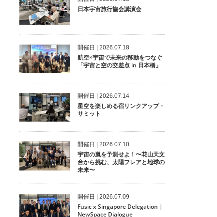
日本宇宙旅行協会講演会
開催⽇ | 2026.07.18
航空×宇宙で未来の移動をつなぐ
「宇宙と空の交差点 in 日本橋」
開催⽇ | 2026.07.14
星空を楽しめる宿リンクアップ・
サミット
開催⽇ | 2026.07.10
宇宙の嵐を予測せよ！〜花山天文
台から挑む、太陽フレアと地球の
未来〜
開催⽇ | 2026.07.09
Fusic x Singapore Delegation |
NewSpace Dialogue