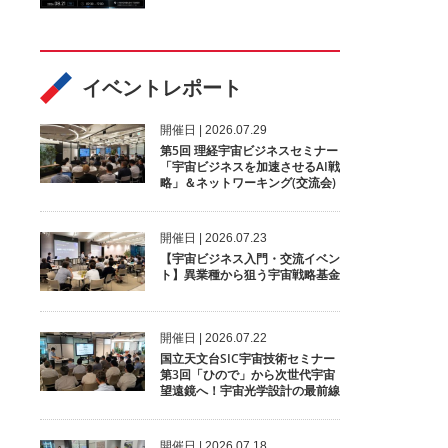
イベントレポート
開催⽇ | 2026.07.29
第5回 理経宇宙ビジネスセミナー
「宇宙ビジネスを加速させるAI戦
略」＆ネットワーキング(交流会)
開催⽇ | 2026.07.23
【宇宙ビジネス入門・交流イベン
ト】異業種から狙う宇宙戦略基金
開催⽇ | 2026.07.22
国立天文台SIC宇宙技術セミナー
第3回「ひので」から次世代宇宙
望遠鏡へ！宇宙光学設計の最前線
開催⽇ | 2026.07.18