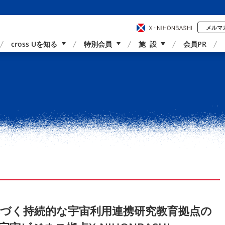
メルマ
cross Uを知る
特別会員
施 設
会員PR
事業内容
国内外連携
サポーター紹介
アクセス
づく持続的な宇宙利用連携研究教育拠点の