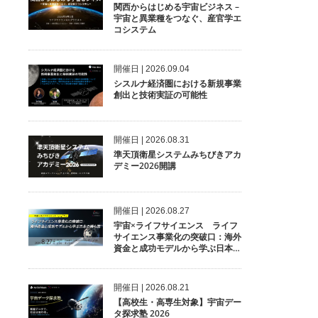
関西からはじめる宇宙ビジネス –
宇宙と異業種をつなぐ、産官学エ
コシステム
開催⽇ | 2026.09.04
シスルナ経済圏における新規事業
創出と技術実証の可能性
開催⽇ | 2026.08.31
準天頂衛星システムみちびきアカ
デミー2026開講
開催⽇ | 2026.08.27
宇宙×ライフサイエンス ライフ
サイエンス事業化の突破口：海外
資金と成功モデルから学ぶ日本の
勝ち筋
開催⽇ | 2026.08.21
【高校生・高専生対象】宇宙デー
タ探求塾 2026