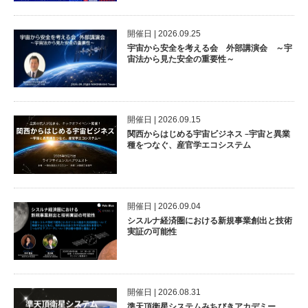
開催⽇ | 2026.09.25
宇宙から安全を考える会 外部講演会 ～宇
宙法から見た安全の重要性～
開催⽇ | 2026.09.15
関西からはじめる宇宙ビジネス –宇宙と異業
種をつなぐ、産官学エコシステム
開催⽇ | 2026.09.04
シスルナ経済圏における新規事業創出と技術
実証の可能性
開催⽇ | 2026.08.31
準天頂衛星システムみちびきアカデミー