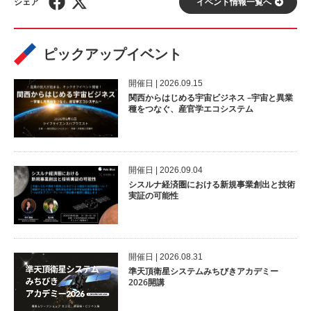
イベント情報⼀覧へ
ピックアップイベント
開催⽇ | 2026.09.15
関西からはじめる宇宙ビジネス –宇宙と異業
種をつなぐ、産官学エコシステム
開催⽇ | 2026.09.04
シスルナ経済圏における新規事業創出と技術
実証の可能性
開催⽇ | 2026.08.31
準天頂衛星システムみちびきアカデミー
2026開講