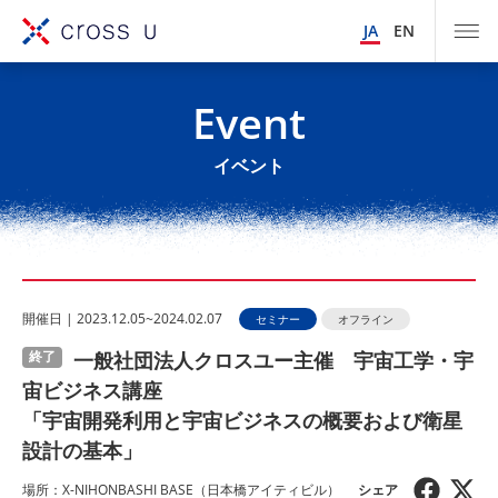
JA
EN
Event
イベント
開催⽇ | 2023.12.05~2024.02.07
セミナー
オフライン
一般社団法人クロスユー主催 宇宙工学・宇
終了
宙ビジネス講座
「宇宙開発利用と宇宙ビジネスの概要および衛星
設計の基本」
場所：X-NIHONBASHI BASE（⽇本橋アイティビル）