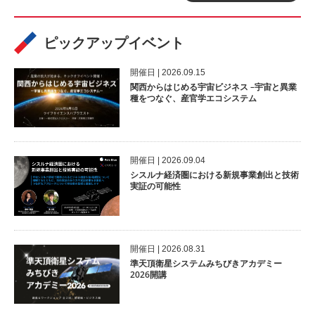
ピックアップイベント
開催⽇ | 2026.09.15
関西からはじめる宇宙ビジネス –宇宙と異業
種をつなぐ、産官学エコシステム
開催⽇ | 2026.09.04
シスルナ経済圏における新規事業創出と技術
実証の可能性
開催⽇ | 2026.08.31
準天頂衛星システムみちびきアカデミー
2026開講