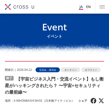
JA
EN
Event
イベント
開催⽇ | 2026.04.22
交流会，講演会
オンライン
オフライン
【宇宙ビジネス入門・交流イベント】もし衛
終了
星がハッキングされたら？ 〜宇宙×セキュリティ
の最前線〜
場所：X-NIHONBASHI BASE（⽇本橋アイティビル）