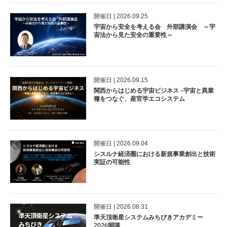
開催⽇ | 2026.09.25
宇宙から安全を考える会 外部講演会 ～宇
宙法から見た安全の重要性～
開催⽇ | 2026.09.15
関西からはじめる宇宙ビジネス –宇宙と異業
種をつなぐ、産官学エコシステム
開催⽇ | 2026.09.04
シスルナ経済圏における新規事業創出と技術
実証の可能性
開催⽇ | 2026.08.31
準天頂衛星システムみちびきアカデミー
2026開講