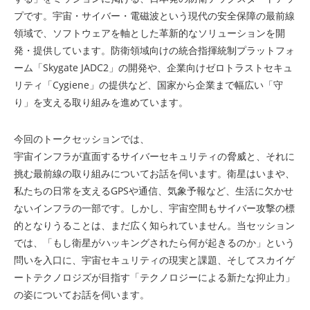
プです。宇宙・サイバー・電磁波という現代の安全保障の最前線
領域で、ソフトウェアを軸とした革新的なソリューションを開
発・提供しています。防衛領域向けの統合指揮統制プラットフォ
ーム「Skygate JADC2」の開発や、企業向けゼロトラストセキュ
リティ「Cygiene」の提供など、国家から企業まで幅広い「守
り」を支える取り組みを進めています。
今回のトークセッションでは、
宇宙インフラが直面するサイバーセキュリティの脅威と、それに
挑む最前線の取り組みについてお話を伺います。衛星はいまや、
私たちの日常を支えるGPSや通信、気象予報など、生活に欠かせ
ないインフラの一部です。しかし、宇宙空間もサイバー攻撃の標
的となりうることは、まだ広く知られていません。当セッション
では、「もし衛星がハッキングされたら何が起きるのか」という
問いを入口に、宇宙セキュリティの現実と課題、そしてスカイゲ
ートテクノロジズが目指す「テクノロジーによる新たな抑止力」
の姿についてお話を伺います。