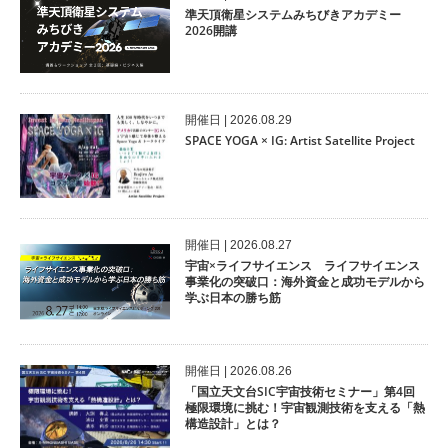
準天頂衛星システムみちびきアカデミー
2026開講
開催⽇ | 2026.08.29
SPACE YOGA × IG: Artist Satellite Project
開催⽇ | 2026.08.27
宇宙×ライフサイエンス ライフサイエンス
事業化の突破口：海外資金と成功モデルから
学ぶ日本の勝ち筋
開催⽇ | 2026.08.26
「国立天文台SIC宇宙技術セミナー」第4回
極限環境に挑む！宇宙観測技術を支える「熱
構造設計」とは？