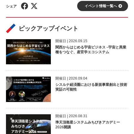
イベント情報⼀覧へ
ピックアップイベント
開催⽇ | 2026.09.15
関西からはじめる宇宙ビジネス –宇宙と異業
種をつなぐ、産官学エコシステム
開催⽇ | 2026.09.04
シスルナ経済圏における新規事業創出と技術
実証の可能性
開催⽇ | 2026.08.31
準天頂衛星システムみちびきアカデミー
2026開講