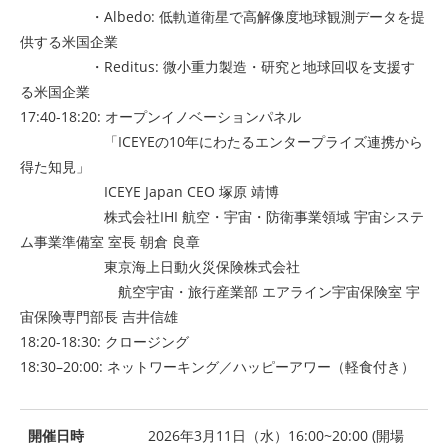
・Albedo: 低軌道衛星で高解像度地球観測データを提
供する米国企業
・Reditus: 微小重力製造・研究と地球回収を支援す
る米国企業
17:40-18:20: オープンイノベーションパネル
「ICEYEの10年にわたるエンタープライズ連携から
得た知見」
ICEYE Japan CEO 塚原 靖博
株式会社IHI 航空・宇宙・防衛事業領域 宇宙システ
ム事業準備室 室長 朝倉 良章
東京海上日動火災保険株式会社
航空宇宙・旅行産業部 エアライン宇宙保険室 宇
宙保険専門部長 吉井信雄
18:20-18:30: クロージング
18:30–20:00: ネットワーキング／ハッピーアワー（軽食付き）
開催日時
2026年3月11日（水）16:00~20:00 (開場