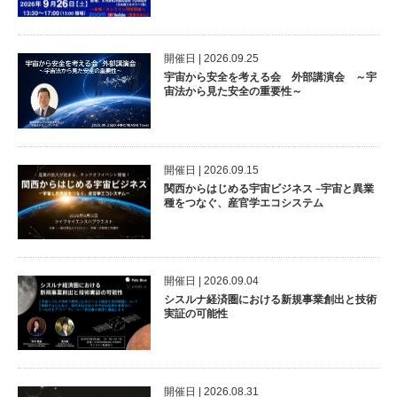
開催⽇ | 2026.09.25
宇宙から安全を考える会 外部講演会 ～宇
宙法から見た安全の重要性～
開催⽇ | 2026.09.15
関西からはじめる宇宙ビジネス –宇宙と異業
種をつなぐ、産官学エコシステム
開催⽇ | 2026.09.04
シスルナ経済圏における新規事業創出と技術
実証の可能性
開催⽇ | 2026.08.31