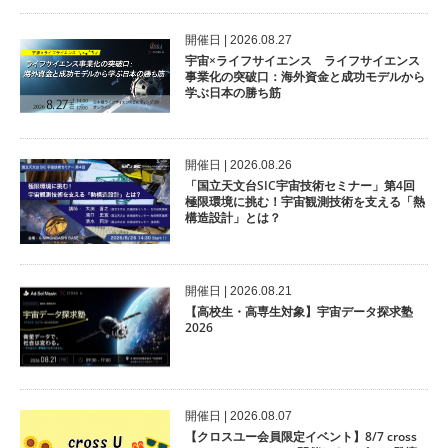
開催⽇ | 2026.08.27
宇宙×ライフサイエンス ライフサイエンス
事業化の突破口：海外資金と成功モデルから
学ぶ日本の勝ち筋
開催⽇ | 2026.08.26
「国立天文台SIC宇宙技術セミナー」第4回
極限環境に挑む！宇宙観測技術を支える「熱
構造設計」とは？
開催⽇ | 2026.08.21
【高校生・高専生対象】宇宙データ探求塾
2026
開催⽇ | 2026.08.07
【クロスユー会員限定イベント】8/7 cross