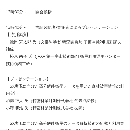
13時30分～ 開会挨拶
13時40分～ 実証関係者/実施者によるプレゼンテーション
【特別講演】
・池田 宗太郎 氏（文部科学省 研究開発局 宇宙開発利用課 課長
補佐）
・松尾 尚子 氏（JAXA 第一宇宙技術部門 衛星利用運用センター
技術領域主幹）
【プレゼンテーション】
・SX実現に向けた高分解能衛星データを用いた森林被害情報の利
用実証
加藤 正人 氏（精密林業計測株式会社 代表取締役）
小澤 和浩 氏（精密林業計測株式会社 技師）
・SX実現に向けた高分解能衛星のデータ解析技術の研究と利用実