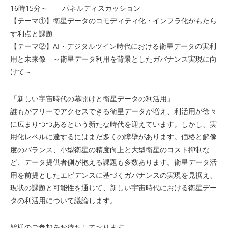
16時15分～ パネルディスカッション
【テーマ①】衛星データのコモディティ化・インフラ化がもたら
す利点と課題
【テーマ②】AI・デジタルツイン時代における衛星データの実利
用と未来像 ～衛星データ利用を背景としたガバナンス実現に向
けて～
「新しい宇宙時代の幕開けと衛星データの利活用」
誰もがフリーでアクセスできる衛星データが増え、利活用が徐々
に広まりつつあるという新たな時代を迎えています。しかし、実
用化レベルに達するにはまだ多くの障壁があります。価格と解像
度のバランス、小型衛星の精度向上と大型衛星のコスト抑制な
ど、データ提供者側が抱える課題も多数あります。衛星データ活
用を前提としたエビデンスに基づくガバナンスの実現を見据え、
現状の課題と可能性を通じて、新しい宇宙時代における衛星デー
タの利活用について議論します。
皆様のご参加をお待ちしております。