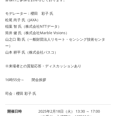
モデレーター：櫻田 彩子 氏
松尾 尚子 氏（JAXA）
稲葉 智 氏（株式会社NTTデータ）
筒井 健 氏（株式会社Marble Visions）
山之口 勤 氏（一般財団法人リモート・センシング技術センタ
ー）
山本 耕平 氏（株式会社パスコ）
※来場者との質疑応答・ディスカッションあり
16時55分～ 閉会挨拶
司会：櫻田 彩子 氏
開催日時
2025年2月18日（火） 13:30 ～ 17:00