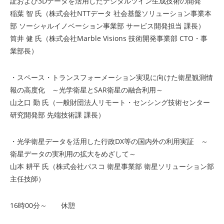
証および3Dデータを活用したデジタルツイン生成技術の開発
稲葉 智 氏（株式会社NTTデータ 社会基盤ソリューション事業本
部 ソーシャルイノベーション事業部 サービス開発担当 課長）
筒井 健 氏（株式会社Marble Visions 技術開発事業部 CTO・事
業部長）
・スペース・トランスフォーメーション実現に向けた衛星観測情
報の高度化 ～光学衛星とSAR衛星の融合利用～
山之口 勤 氏（一般財団法人リモート・センシング技術センター
研究開発部 先端技術課 課長）
・光学衛星データを活用した行政DX等の国内外の利用実証 ～
衛星データの実利用の拡大をめざして～
山本 耕平 氏（株式会社パスコ 衛星事業部 衛星ソリューション部
主任技師）
16時00分～ 休憩