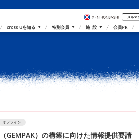
メルマ
cross Uを知る
特別会員
施 設
会員PR
事業内容
国内外連携
サポーター紹介
アクセス
オフライン
（GEMPAK）の構築に向けた情報提供要請