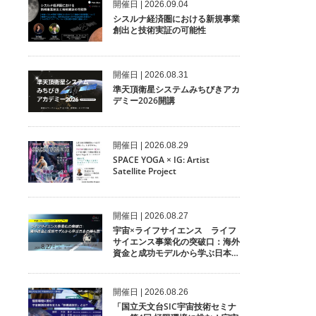
開催⽇ | 2026.09.04
シスルナ経済圏における新規事業
創出と技術実証の可能性
開催⽇ | 2026.08.31
準天頂衛星システムみちびきアカ
デミー2026開講
開催⽇ | 2026.08.29
SPACE YOGA × IG: Artist
Satellite Project
開催⽇ | 2026.08.27
宇宙×ライフサイエンス ライフ
サイエンス事業化の突破口：海外
資金と成功モデルから学ぶ日本の
勝ち筋
開催⽇ | 2026.08.26
「国立天文台SIC宇宙技術セミナ