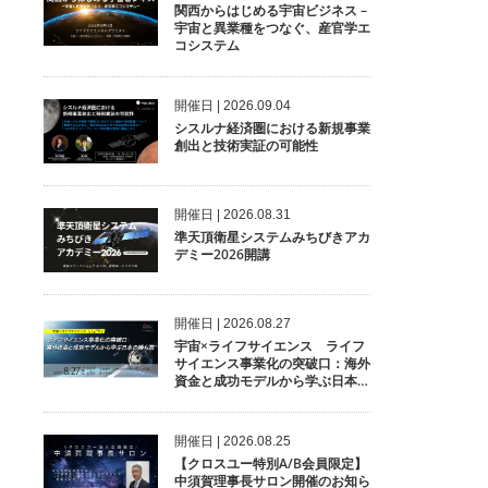
関西からはじめる宇宙ビジネス –
宇宙と異業種をつなぐ、産官学エ
コシステム
開催⽇ | 2026.09.04
シスルナ経済圏における新規事業
創出と技術実証の可能性
開催⽇ | 2026.08.31
準天頂衛星システムみちびきアカ
デミー2026開講
開催⽇ | 2026.08.27
宇宙×ライフサイエンス ライフ
サイエンス事業化の突破口：海外
資金と成功モデルから学ぶ日本の
勝ち筋
開催⽇ | 2026.08.25
【クロスユー特別A/B会員限定】
中須賀理事長サロン開催のお知ら