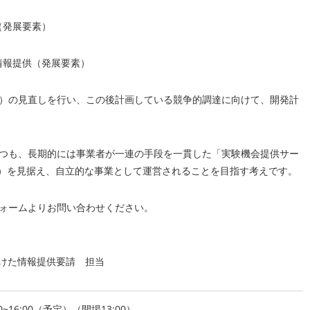
（発展要素）
情報提供（発展要素）
案）の見直しを行い、この後計画している競争的調達に向けて、開発計
つつも、長期的には事業者が一連の手段を一貫した「実験機会提供サー
 ISS）を見据え、自立的な事業として運営されることを目指す考えです。
フォームよりお問い合わせください。
向けた情報提供要請 担当
0~16:00（予定）（開場13:00）