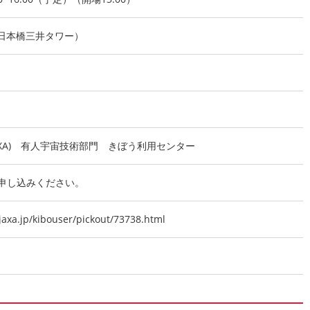
ER（日本橋三井タワー）
XA) 有人宇宙技術部門 きぼう利用センター
申し込みください。
jaxa.jp/kibouser/pickout/73738.html