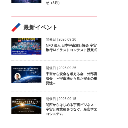
せ（8月）
最新イベント
開催⽇ | 2026.09.26
NPO 法人 日本宇宙旅行協会 宇宙
旅行AIイラストコンテスト授賞式
開催⽇ | 2026.09.25
宇宙から安全を考える会 外部講
演会 ～宇宙法から見た安全の重
要性～
開催⽇ | 2026.09.15
関西からはじめる宇宙ビジネス –
宇宙と異業種をつなぐ、産官学エ
コシステム