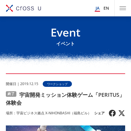
JA
EN
Event
イベント
開催⽇ | 2019.12.15
ワークショップ
宇宙開発ミッション体験ゲーム「PERITUS」
終了
体験会
場所：宇宙ビジネス拠点 X-NIHONBASHI（福島ビル）