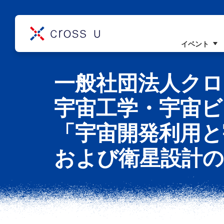
イベント
コンセプト
一般社団法人クロ
理事長挨拶
組織概要
宇宙工学・宇宙ビ
「宇宙開発利用と
および衛星設計の