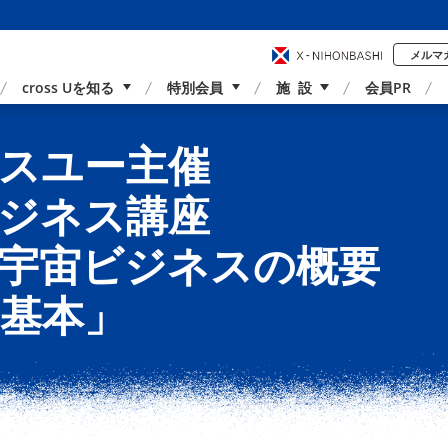
メルマ
cross Uを知る
特別会員
施 設
会員PR
事業内容
国内外連携
スユー主催
サポーター紹介
アクセス
ジネス講座
宇宙ビジネスの概要
基本」