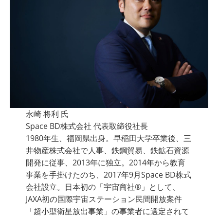
永崎 将利 氏
Space BD株式会社 代表取締役社長
1980年生、福岡県出身。早稲田大学卒業後、三
井物産株式会社で人事、鉄鋼貿易、鉄鉱石資源
開発に従事、2013年に独立。2014年から教育
事業を手掛けたのち、2017年9月Space BD株式
会社設立。日本初の「宇宙商社®」として、
JAXA初の国際宇宙ステーション民間開放案件
「超小型衛星放出事業」の事業者に選定されて